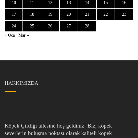
10
11
12
13
14
15
16
17
18
19
20
21
22
23
24
25
26
27
28
« Oca
Mar »
HAKKIMIZDA
Köpek Çiftliği ailesine hoş geldiniz! Biz, köpek
severlerin buluşma noktası olarak kaliteli köpek