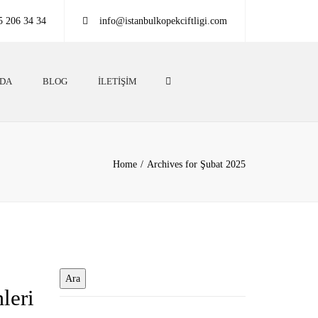
5 206 34 34
info@istanbulkopekciftligi.com
Search
ZDA
BLOG
İLETIŞIM
Home
Archives for Şubat 2025
leri