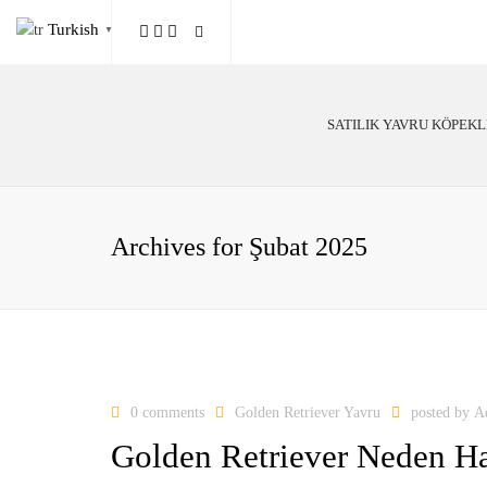
Turkish
▼
SATILIK YAVRU KÖPEK
Poodle
Alman Çoban
Archives for Şubat 2025
Golden Retriever
Labrador
Belçika Malinois
0 comments
Golden Retriever Yavru
posted by
A
Golden Retriever Neden Ha