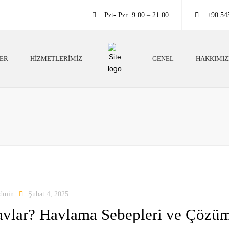
Pzt- Pzr: 9:00 – 21:00
+90 54
LER
HIZMETLERIMIZ
GENEL
HAKKIMI
Köpek Irkları
Köpek Eğitim Bilgileri
Köpek Eğitim Bilgileri
Neden Köpek Beslemeliyiz?
Irk Danışmanlığı
Köpekler Neden Eğitimli Olmalı?
Köpek Oteli
Köpekler Hakkında Altın Bilgiler
dmin
Şubat 4, 2025
vlar? Havlama Sebepleri ve Çözüm