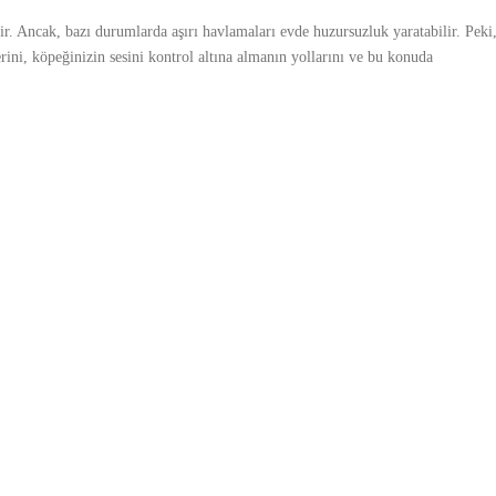
inir. Ancak, bazı durumlarda aşırı havlamaları evde huzursuzluk yaratabilir. Pek
ini, köpeğinizin sesini kontrol altına almanın yollarını ve bu konuda