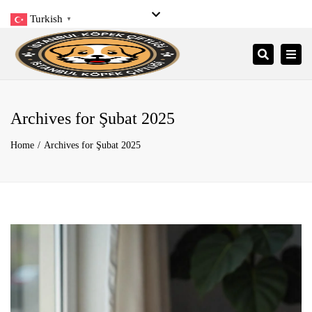
Turkish
▼
Close
Pzt- Pzr: 9:00 – 21:00
+90 545 206 34 34
top
Togg
Search
bar
info@istanbulkopekciftligi.com
navi
Archives for Şubat 2025
Home
Archives for Şubat 2025