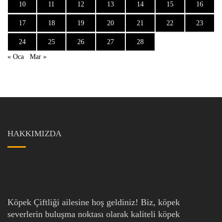
10
11
12
13
14
15
16
17
18
19
20
21
22
23
24
25
26
27
28
« Oca
Mar »
HAKKIMIZDA
Köpek Çiftliği ailesine hoş geldiniz! Biz, köpek
severlerin buluşma noktası olarak kaliteli köpek