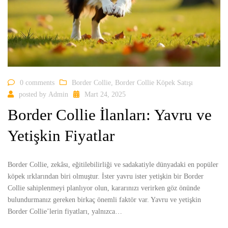
0 comments
Border Collie
,
Border Collie Köpek Satışı
posted by
Admin
Mart 24, 2025
Border Collie İlanları: Yavru ve
Yetişkin Fiyatlar
Border Collie, zekâsı, eğitilebilirliği ve sadakatiyle dünyadaki en popüler
köpek ırklarından biri olmuştur. İster yavru ister yetişkin bir Border
Collie sahiplenmeyi planlıyor olun, kararınızı verirken göz önünde
bulundurmanız gereken birkaç önemli faktör var. Yavru ve yetişkin
Border Collie’lerin fiyatları, yalnızca…