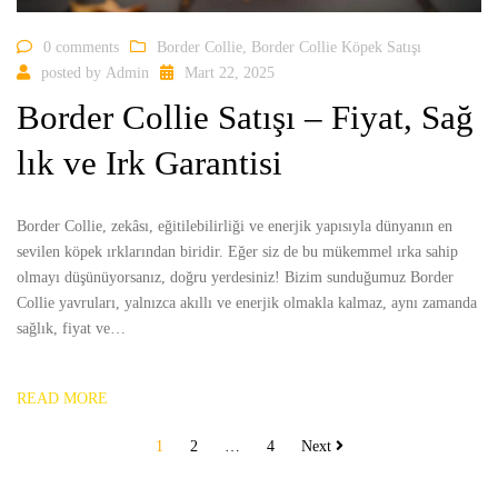
0 comments
Border Collie
,
Border Collie Köpek Satışı
posted by
Admin
Mart 22, 2025
Border Collie Satışı – Fiyat, Sağ
lık ve Irk Garantisi
Border Collie, zekâsı, eğitilebilirliği ve enerjik yapısıyla dünyanın en
sevilen köpek ırklarından biridir. Eğer siz de bu mükemmel ırka sahip
olmayı düşünüyorsanız, doğru yerdesiniz! Bizim sunduğumuz Border
Collie yavruları, yalnızca akıllı ve enerjik olmakla kalmaz, aynı zamanda
sağlık, fiyat ve…
READ MORE
Yazı
1
2
…
4
Next
sayfalaması