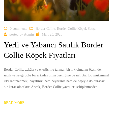
0 comments
Border Collie
,
Border Collie Köpek Satışı
posted by
Admin
Mart 23, 2025
Yerli ve Yabancı Satılık Border
Collie Köpek Fiyatları
Border Collie, zekâsı ve enerjisi ile tanınan bir ırk olmanın ötesinde,
sadık ve sevgi dolu bir arkadaş olma özelliğine de sahiptir. Bu mükemmel
ırkı sahiplenmek, hayatınızı hem heyecanla hem de neşeyle dolduracak
bir karar olacaktır. Ancak, Border Collie yavruları sahiplenmeden…
READ MORE