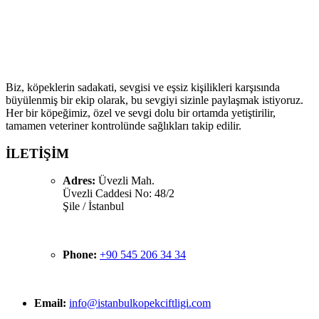
Köpek Çiftliği ailesine hoş geldiniz! Biz, köpek severlerin
buluşma noktası olarak kaliteli köpek ırklarıyla sevgi dolu
bir aile atmosferi sunmayı hedefliyoruz.
Biz, köpeklerin sadakati, sevgisi ve eşsiz kişilikleri karşısında
büyülenmiş bir ekip olarak, bu sevgiyi sizinle paylaşmak istiyoruz.
Her bir köpeğimiz, özel ve sevgi dolu bir ortamda yetiştirilir,
tamamen veteriner kontrolünde sağlıkları takip edilir.
İLETİŞİM
Adres:
Üvezli Mah.
Üvezli Caddesi No: 48/2
Şile / İstanbul
Phone:
+90 545 206 34 34
Email:
info@istanbulkopekciftligi.com