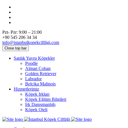
Pzt- Pzr: 9:00 – 21:00
+90 545 206 34 34
info@istanbulkopekciftligi.com
Close top bar
Satılık Yavru Köpekler
Poodle
Alman Çoban
Golden Retriever
Labrador
Belçika Malinois
Hizmetlerimiz
Köpek Irkları
Köpek Eğitim Bilgileri
Irk Danışmanlığı
Köpek Oteli