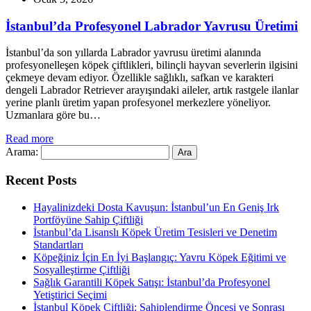
İstanbul’da Profesyonel Labrador Yavrusu Üretimi
İstanbul’da son yıllarda Labrador yavrusu üretimi alanında
profesyonelleşen köpek çiftlikleri, bilinçli hayvan severlerin ilgisini
çekmeye devam ediyor. Özellikle sağlıklı, safkan ve karakteri
dengeli Labrador Retriever arayışındaki aileler, artık rastgele ilanlar
yerine planlı üretim yapan profesyonel merkezlere yöneliyor.
Uzmanlara göre bu…
Read more
Arama:
Recent Posts
Hayalinizdeki Dosta Kavuşun: İstanbul’un En Geniş Irk
Portföyüne Sahip Çiftliği
İstanbul’da Lisanslı Köpek Üretim Tesisleri ve Denetim
Standartları
Köpeğiniz İçin En İyi Başlangıç: Yavru Köpek Eğitimi ve
Sosyalleştirme Çiftliği
Sağlık Garantili Köpek Satışı: İstanbul’da Profesyonel
Yetiştirici Seçimi
İstanbul Köpek Çiftliği: Sahiplendirme Öncesi ve Sonrası