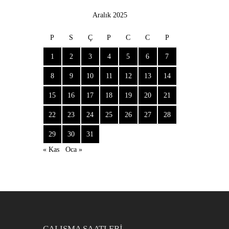
Aralık 2025
P
S
Ç
P
C
C
P
1
2
3
4
5
6
7
8
9
10
11
12
13
14
15
16
17
18
19
20
21
22
23
24
25
26
27
28
29
30
31
« Kas
Oca »
ÇALIŞMA SAATLERI