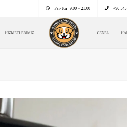
Pzt- Pzr: 9:00 – 21:00
+90 545
HIZMETLERIMIZ
GENEL
HA
ek Irkları
Köpek Eğitim Bilgileri
ek Eğitim Bilgileri
Neden Köpek Beslemeliyiz?
 Danışmanlığı
Köpekler Neden Eğitimli Olmalı?
pek Oteli
Köpekler Hakkında Altın Bilgiler