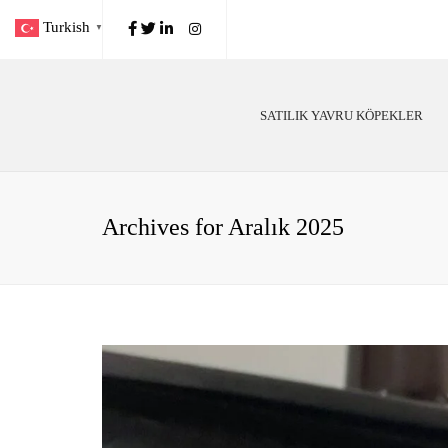
Turkish
▼
SATILIK YAVRU KÖPEKLER
Poodle
Köp
Alman Çoban
Köp
Archives for Aralık 2025
Golden Retriever
Irk
Labrador
Kö
Belçika Malinois