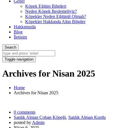
Genel
Köpek Eğitim Bilgileri
Neden Köpek Beslemeliyiz?
Köpekler Neden Eğitimli Olmalı?
Köpekler Hakkında Altın Bilgiler
Hakkımızda
Blog
İletişim
Search
Toggle navigation
Archives for Nisan 2025
Home
Archives for Nisan 2025
0 comments
Satılık Alman Çoban Köpeği
,
Satılık Alman Kurdu
posted by
Admin
Nisan 6, 2025