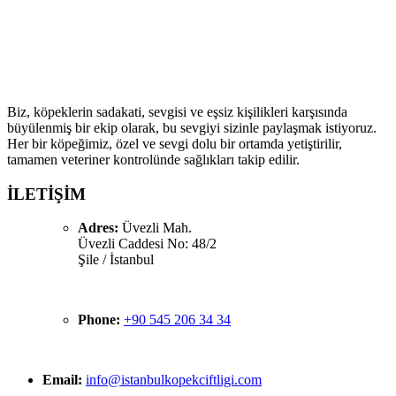
Köpek Çiftliği ailesine hoş geldiniz! Biz, köpek severlerin
buluşma noktası olarak kaliteli köpek ırklarıyla sevgi dolu
bir aile atmosferi sunmayı hedefliyoruz.
Biz, köpeklerin sadakati, sevgisi ve eşsiz kişilikleri karşısında
büyülenmiş bir ekip olarak, bu sevgiyi sizinle paylaşmak istiyoruz.
Her bir köpeğimiz, özel ve sevgi dolu bir ortamda yetiştirilir,
tamamen veteriner kontrolünde sağlıkları takip edilir.
İLETİŞİM
Adres:
Üvezli Mah.
Üvezli Caddesi No: 48/2
Şile / İstanbul
Phone:
+90 545 206 34 34
Email:
info@istanbulkopekciftligi.com