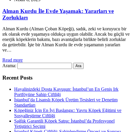
Alman Kurdu İle Evde Yaşamak: Yararları ve
Zorlukları
Alman Kurdu (Alman Çoban Köpeği), sadık, zeki ve koruyucu bir
ırk olarak evde yaşamaya oldukça uygun olabilir. Ancak bu güçlü ve
enerjik köpeklerin bakımı, bazı avantajlarla birlikte belirli zorluklar
da getirebilir. İşte bir Alman Kurdu ile evde yaşamanın yararları
ve…
Read more
Arama:
Recent Posts
Hayalinizdeki Dosta Kavuşun: İstanbul’un En Geniş Irk
Portföyüne Sahip Çiftliği
İstanbul’da Lisanslı Köpek Üretim Tesisleri ve Denetim
Standartları
Köpeğiniz İçin En İyi Başlangıç: Yavru Köpek Eğitimi ve
Sosyalleştirme Çiftliği
Sağlık Garantili Köpek Satışı: İstanbul’da Profesyonel
Yetiştirici Seçimi
İstanbul Köpek Çiftliği: Sahiplendirme Öncesi ve Sonrası