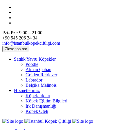
Pzt- Pzr: 9:00 – 21:00
+90 545 206 34 34
info@istanbulkopekciftligi.com
Close top bar
Satılık Yavru Köpekler
Poodle
Alman Çoban
Golden Retriever
Labrador
Belçika Malinois
Hizmetlerimiz
Köpek Irkları
Köpek Eğitim Bilgileri
Irk Danışmanlığı
Köpek Oteli