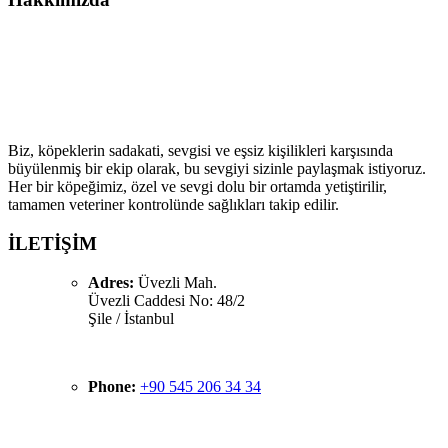
Köpek Çiftliği ailesine hoş geldiniz! Biz, köpek severlerin
buluşma noktası olarak kaliteli köpek ırklarıyla sevgi dolu
bir aile atmosferi sunmayı hedefliyoruz.
Biz, köpeklerin sadakati, sevgisi ve eşsiz kişilikleri karşısında
büyülenmiş bir ekip olarak, bu sevgiyi sizinle paylaşmak istiyoruz.
Her bir köpeğimiz, özel ve sevgi dolu bir ortamda yetiştirilir,
tamamen veteriner kontrolünde sağlıkları takip edilir.
İLETİŞİM
Adres:
Üvezli Mah.
Üvezli Caddesi No: 48/2
Şile / İstanbul
Phone:
+90 545 206 34 34