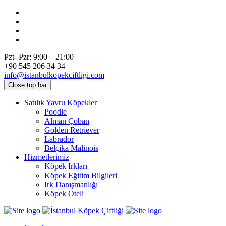
Pzt- Pzr: 9:00 – 21:00
+90 545 206 34 34
info@istanbulkopekciftligi.com
Close top bar
Satılık Yavru Köpekler
Poodle
Alman Çoban
Golden Retriever
Labrador
Belçika Malinois
Hizmetlerimiz
Köpek Irkları
Köpek Eğitim Bilgileri
Irk Danışmanlığı
Köpek Oteli