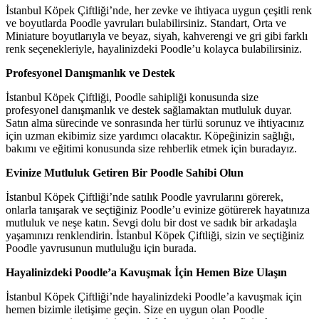
İstanbul Köpek Çiftliği’nde, her zevke ve ihtiyaca uygun çeşitli renk
ve boyutlarda Poodle yavruları bulabilirsiniz. Standart, Orta ve
Miniature boyutlarıyla ve beyaz, siyah, kahverengi ve gri gibi farklı
renk seçenekleriyle, hayalinizdeki Poodle’u kolayca bulabilirsiniz.
Profesyonel Danışmanlık ve Destek
İstanbul Köpek Çiftliği, Poodle sahipliği konusunda size
profesyonel danışmanlık ve destek sağlamaktan mutluluk duyar.
Satın alma sürecinde ve sonrasında her türlü sorunuz ve ihtiyacınız
için uzman ekibimiz size yardımcı olacaktır. Köpeğinizin sağlığı,
bakımı ve eğitimi konusunda size rehberlik etmek için buradayız.
Evinize Mutluluk Getiren Bir Poodle Sahibi Olun
İstanbul Köpek Çiftliği’nde satılık Poodle yavrularını görerek,
onlarla tanışarak ve seçtiğiniz Poodle’u evinize götürerek hayatınıza
mutluluk ve neşe katın. Sevgi dolu bir dost ve sadık bir arkadaşla
yaşamınızı renklendirin. İstanbul Köpek Çiftliği, sizin ve seçtiğiniz
Poodle yavrusunun mutluluğu için burada.
Hayalinizdeki Poodle’a Kavuşmak İçin Hemen Bize Ulaşın
İstanbul Köpek Çiftliği’nde hayalinizdeki Poodle’a kavuşmak için
hemen bizimle iletişime geçin. Size en uygun olan Poodle