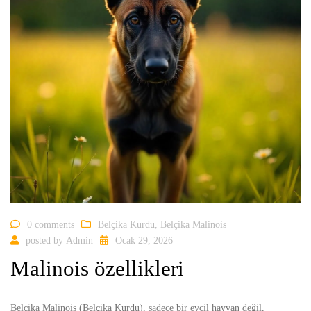
0 comments
Belçika Kurdu
,
Belçika Malinois
posted by
Admin
Ocak 29, 2026
Malinois özellikleri
Belçika Malinois (Belçika Kurdu), sadece bir evcil hayvan değil,