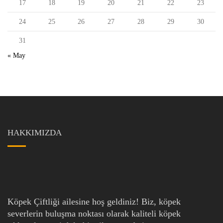
17
18
19
20
21
22
23
24
25
26
27
28
29
30
31
« May
HAKKIMIZDA
Köpek Çiftliği ailesine hoş geldiniz! Biz, köpek
severlerin buluşma noktası olarak kaliteli köpek