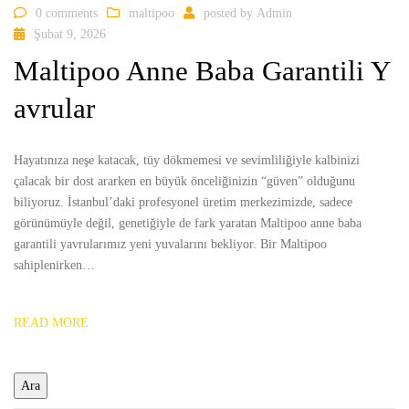
0 comments
maltipoo
posted by
Admin
Şubat 9, 2026
Maltipoo Anne Baba Garantili Y
avrular
Hayatınıza neşe katacak, tüy dökmemesi ve sevimliliğiyle kalbinizi
çalacak bir dost ararken en büyük önceliğinizin “güven” olduğunu
biliyoruz. İstanbul’daki profesyonel üretim merkezimizde, sadece
görünümüyle değil, genetiğiyle de fark yaratan Maltipoo anne baba
garantili yavrularımız yeni yuvalarını bekliyor. Bir Maltipoo
sahiplenirken…
READ MORE