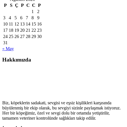
P
S
Ç
P
C
C
P
1
2
3
4
5
6
7
8
9
10
11
12
13
14
15
16
17
18
19
20
21
22
23
24
25
26
27
28
29
30
31
« May
Hakkımızda
Köpek Çiftliği ailesine hoş geldiniz! Biz, köpek severlerin
buluşma noktası olarak kaliteli köpek ırklarıyla sevgi dolu
bir aile atmosferi sunmayı hedefliyoruz.
Biz, köpeklerin sadakati, sevgisi ve eşsiz kişilikleri karşısında
büyülenmiş bir ekip olarak, bu sevgiyi sizinle paylaşmak istiyoruz.
Her bir köpeğimiz, özel ve sevgi dolu bir ortamda yetiştirilir,
tamamen veteriner kontrolünde sağlıkları takip edilir.