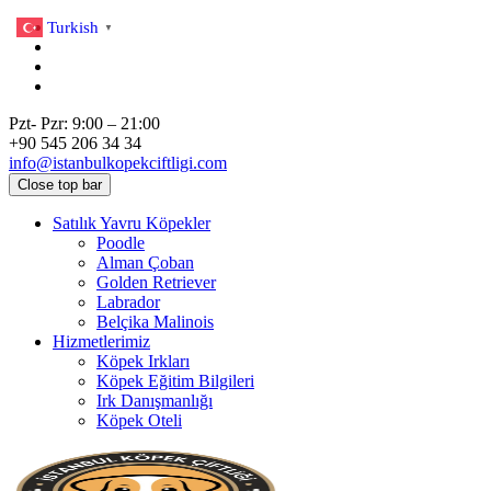
Turkish
▼
Pzt- Pzr: 9:00 – 21:00
+90 545 206 34 34
info@istanbulkopekciftligi.com
Close top bar
Satılık Yavru Köpekler
Poodle
Alman Çoban
Golden Retriever
Labrador
Belçika Malinois
Hizmetlerimiz
Köpek Irkları
Köpek Eğitim Bilgileri
Irk Danışmanlığı
Köpek Oteli