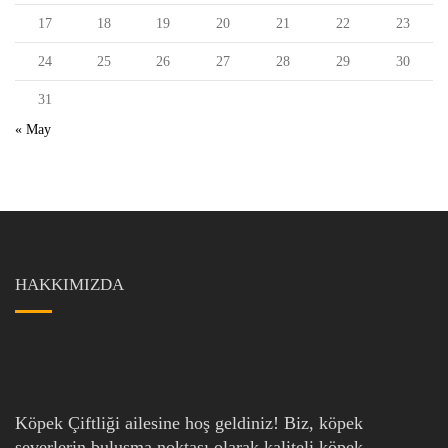
17
18
19
20
21
22
23
24
25
26
27
28
29
30
31
« May
HAKKIMIZDA
Köpek Çiftliği ailesine hoş geldiniz! Biz, köpek
severlerin buluşma noktası olarak kaliteli köpek