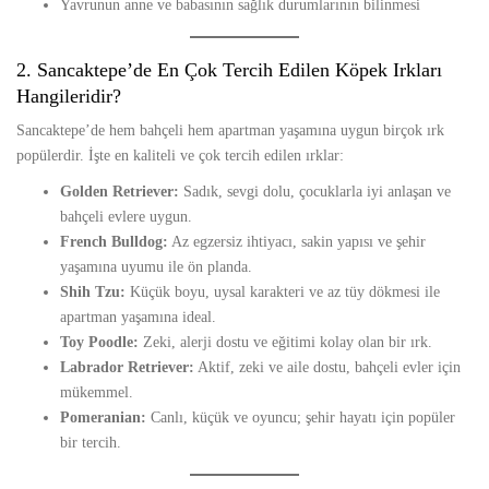
Yavrunun anne ve babasının sağlık durumlarının bilinmesi
2. Sancaktepe’de En Çok Tercih Edilen Köpek Irkları
Hangileridir?
Sancaktepe’de hem bahçeli hem apartman yaşamına uygun birçok ırk
popülerdir. İşte en kaliteli ve çok tercih edilen ırklar:
Golden Retriever:
Sadık, sevgi dolu, çocuklarla iyi anlaşan ve
bahçeli evlere uygun.
French Bulldog:
Az egzersiz ihtiyacı, sakin yapısı ve şehir
yaşamına uyumu ile ön planda.
Shih Tzu:
Küçük boyu, uysal karakteri ve az tüy dökmesi ile
apartman yaşamına ideal.
Toy Poodle:
Zeki, alerji dostu ve eğitimi kolay olan bir ırk.
Labrador Retriever:
Aktif, zeki ve aile dostu, bahçeli evler için
mükemmel.
Pomeranian:
Canlı, küçük ve oyuncu; şehir hayatı için popüler
bir tercih.