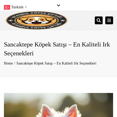
Turkish
▼
Close
Pzt- Pzr: 9:00 – 21:00
+90 545 206 34 34
top
Togg
Search
bar
info@istanbulkopekciftligi.com
navi
Sancaktepe Köpek Satışı – En Kaliteli Irk
Seçenekleri
Home
Sancaktepe Köpek Satışı – En Kaliteli Irk Seçenekleri