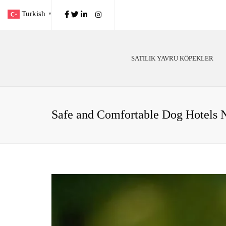
Turkish
▼
SATILIK YAVRU KÖPEKLER
Poodle
Köp
Alman Çoban
Köp
Safe and Comfortable Dog Hotels 
Golden Retriever
Irk
Labrador
Kö
Belçika Malinois