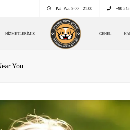
Pzt- Pzr: 9:00 – 21:00
+90 545
HIZMETLERIMIZ
GENEL
HA
ek Irkları
Köpek Eğitim Bilgileri
ek Eğitim Bilgileri
Neden Köpek Beslemeliyiz?
Near You
 Danışmanlığı
Köpekler Neden Eğitimli Olmalı?
pek Oteli
Köpekler Hakkında Altın Bilgiler