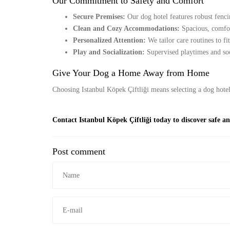
Our Commitment to Safety and Comfort
Secure Premises:
Our dog hotel features robust fencin
Clean and Cozy Accommodations:
Spacious, comfor
Personalized Attention:
We tailor care routines to fi
Play and Socialization:
Supervised playtimes and soc
Give Your Dog a Home Away from Home
Choosing Istanbul Köpek Çiftliği means selecting a dog hotel 
Contact Istanbul Köpek Çiftliği today to discover safe a
Post comment