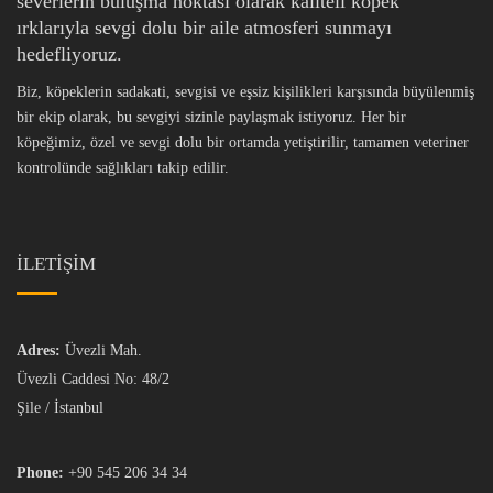
severlerin buluşma noktası olarak kaliteli köpek
ırklarıyla sevgi dolu bir aile atmosferi sunmayı
hedefliyoruz.
Biz, köpeklerin sadakati, sevgisi ve eşsiz kişilikleri karşısında büyülenmiş
bir ekip olarak, bu sevgiyi sizinle paylaşmak istiyoruz. Her bir
köpeğimiz, özel ve sevgi dolu bir ortamda yetiştirilir, tamamen veteriner
kontrolünde sağlıkları takip edilir.
İLETİŞİM
Adres:
Üvezli Mah.
Üvezli Caddesi No: 48/2
Şile / İstanbul
Phone:
+90 545 206 34 34