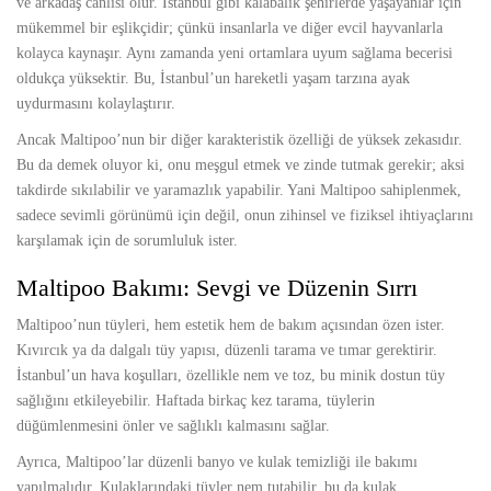
ve arkadaş canlısı olur. İstanbul gibi kalabalık şehirlerde yaşayanlar için
mükemmel bir eşlikçidir; çünkü insanlarla ve diğer evcil hayvanlarla
kolayca kaynaşır. Aynı zamanda yeni ortamlara uyum sağlama becerisi
oldukça yüksektir. Bu, İstanbul’un hareketli yaşam tarzına ayak
uydurmasını kolaylaştırır.
Ancak Maltipoo’nun bir diğer karakteristik özelliği de yüksek zekasıdır.
Bu da demek oluyor ki, onu meşgul etmek ve zinde tutmak gerekir; aksi
takdirde sıkılabilir ve yaramazlık yapabilir. Yani Maltipoo sahiplenmek,
sadece sevimli görünümü için değil, onun zihinsel ve fiziksel ihtiyaçlarını
karşılamak için de sorumluluk ister.
Maltipoo Bakımı: Sevgi ve Düzenin Sırrı
Maltipoo’nun tüyleri, hem estetik hem de bakım açısından özen ister.
Kıvırcık ya da dalgalı tüy yapısı, düzenli tarama ve tımar gerektirir.
İstanbul’un hava koşulları, özellikle nem ve toz, bu minik dostun tüy
sağlığını etkileyebilir. Haftada birkaç kez tarama, tüylerin
düğümlenmesini önler ve sağlıklı kalmasını sağlar.
Ayrıca, Maltipoo’lar düzenli banyo ve kulak temizliği ile bakımı
yapılmalıdır. Kulaklarındaki tüyler nem tutabilir, bu da kulak