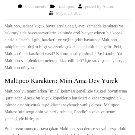
0 comments
maltipoo
posted by
Admin
Mayıs 23, 2025
Maltipoo, sadece küçük boyutlarıyla değil, aynı zamanda karakteri ve
bakımıyla da hayvanseverlerin kalbinde özel bir yer edinen bir köpek
cinsidir. İstanbul gibi hareketli ve yoğun şehir hayatında Maltipoo
sahiplenmek, doğru bilgi ve özenle çok daha anlamlı hale gelir. Peki,
Maltipoo’nun karakteri nasıl? Bakımı nasıl yapılmalı? Ve İstanbul’da
Maltipoo sahiplenirken nelere dikkat edilmeli? İşte sıradışı detaylarıyla
Maltipoo dünyası…
Maltipoo Karakteri: Mini Ama Dev Yürek
Maltipoo’yu tanımlarken “mini” kelimesi genellikle fiziksel boyutlarına
işaret eder. Ancak bu küçük köpeklerin karakteri o kadar zengindir ki,
aslında dev bir yürek taşıdıklarını söylemek yanlış olmaz. Maltipoo,
Maltese’nin sevgi dolu ve nazik ruhunu, Poodle’ın zeka ve uyum
yeteneğiyle birleştirir.
Bu karışım sonucu ortaya çıkan Maltipoo, son derece sosyal, sevgi dolu