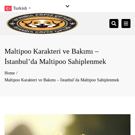
Turkish
▼
Close
Pzt- Pzr: 9:00 – 21:00
+90 545 206 34 34
top
Togg
Search
bar
info@istanbulkopekciftligi.com
navi
Maltipoo Karakteri ve Bakımı –
İstanbul’da Maltipoo Sahiplenmek
Home
Maltipoo Karakteri ve Bakımı – İstanbul’da Maltipoo Sahiplenmek