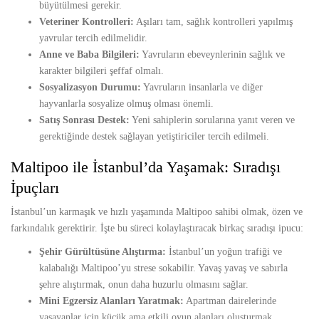
büyütülmesi gerekir.
Veteriner Kontrolleri:
Aşıları tam, sağlık kontrolleri yapılmış
yavrular tercih edilmelidir.
Anne ve Baba Bilgileri:
Yavruların ebeveynlerinin sağlık ve
karakter bilgileri şeffaf olmalı.
Sosyalizasyon Durumu:
Yavruların insanlarla ve diğer
hayvanlarla sosyalize olmuş olması önemli.
Satış Sonrası Destek:
Yeni sahiplerin sorularına yanıt veren ve
gerektiğinde destek sağlayan yetiştiriciler tercih edilmeli.
Maltipoo ile İstanbul’da Yaşamak: Sıradışı
İpuçları
İstanbul’un karmaşık ve hızlı yaşamında Maltipoo sahibi olmak, özen ve
farkındalık gerektirir. İşte bu süreci kolaylaştıracak birkaç sıradışı ipucu:
Şehir Gürültüsüne Alıştırma:
İstanbul’un yoğun trafiği ve
kalabalığı Maltipoo’yu strese sokabilir. Yavaş yavaş ve sabırla
şehre alıştırmak, onun daha huzurlu olmasını sağlar.
Mini Egzersiz Alanları Yaratmak:
Apartman dairelerinde
yaşayanlar için küçük ama etkili oyun alanları oluşturmak