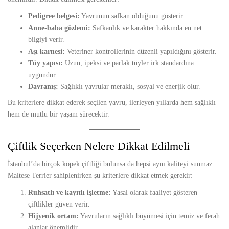
Pedigree belgesi:
Yavrunun safkan olduğunu gösterir.
Anne-baba gözlemi:
Safkanlık ve karakter hakkında en net
bilgiyi verir.
Aşı karnesi:
Veteriner kontrollerinin düzenli yapıldığını gösterir.
Tüy yapısı:
Uzun, ipeksi ve parlak tüyler irk standardına
uygundur.
Davranış:
Sağlıklı yavrular meraklı, sosyal ve enerjik olur.
Bu kriterlere dikkat ederek seçilen yavru, ilerleyen yıllarda hem sağlıklı
hem de mutlu bir yaşam sürecektir.
Çiftlik Seçerken Nelere Dikkat Edilmeli
İstanbul’da birçok köpek çiftliği bulunsa da hepsi aynı kaliteyi sunmaz.
Maltese Terrier sahiplenirken şu kriterlere dikkat etmek gerekir:
Ruhsatlı ve kayıtlı işletme:
Yasal olarak faaliyet gösteren
çiftlikler güven verir.
Hijyenik ortam:
Yavruların sağlıklı büyümesi için temiz ve ferah
alanlar önemlidir.