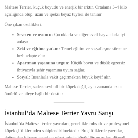
Maltese Terrier, küçük boyutlu ve enerjik bir ırktır. Ortalama 3–4 kilo
ağırlığında olup, uzun ve ipeksi beyaz tüyleri ile tanınır.
Öne çıkan özellikleri:
Sevecen ve oyuncu:
Çocuklarla ve diğer evcil hayvanlarla iyi
anlaşır.
Zeki ve eğitime yatkın:
Temel eğitim ve sosyalleşme sürecine
hızlı adapte olur.
Apartman yaşamına uygun:
Küçük boyut ve düşük egzersiz
ihtiyacıyla şehir yaşamına uyum sağlar.
Sosyal:
İnsanlarla vakit geçirmekten büyük keyif alır.
Maltese Terrier, sadece sevimli bir köpek değil; aynı zamanda uzun
ömürlü ve aileye bağlı bir dosttur.
İstanbul’da Maltese Terrier Yavru Satışı
İstanbul’da Maltese Terrier yavruları, genellikle ruhsatlı ve profesyonel
köpek çiftliklerinden sahiplendirilmektedir. Bu çiftliklerde yavrular,
doğumdan itibaren veteriner gözetiminde büyütülür ve aşıları düzenli