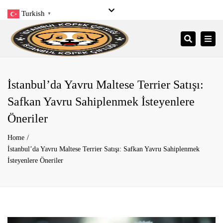
Turkish
▼
Close
Pzt- Pzr: 9:00 – 21:00
+90 545 206 34 34
top
Togg
Search
bar
info@istanbulkopekciftligi.com
navi
İstanbul’da Yavru Maltese Terrier Satışı:
Safkan Yavru Sahiplenmek İsteyenlere
Öneriler
Home
İstanbul’da Yavru Maltese Terrier Satışı: Safkan Yavru Sahiplenmek
İsteyenlere Öneriler