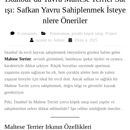
ışı: Safkan Yavru Sahiplenmek İsteye
nlere Öneriler
0 comments
Pomeranian
,
poodle köpek satışı
,
Project
posted by
Admin
Ekim 4, 2025
İstanbul’da evcil hayvan sahiplenmek isteyenlerin gözdesi haline gelen
Maltese Terrier
, sevimli görünümü, bembeyaz ipeksi tüyleri ve oyuncu
karakteriyle dikkat çekiyor. Küçük boyutları sayesinde apartman
yaşamına uyum sağlayan bu ırk, hem çocuklu aileler hem de yalnız
yaşayan bireyler için ideal bir evcil dost. Ancak safkan ve sağlıklı bir
Maltese Terrier yavru sahiplenmek, doğru bilgi ve güvenilir kaynak
gerektiriyor.
Peki, İstanbul’da Maltese Terrier yavru köpek satışı nasıl yapılır ve
sahiplenirken nelere dikkat edilmelidir? İşte rehber niteliğinde öneriler…
Maltese Terrier Irkının Özellikleri