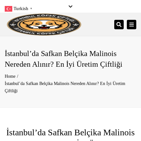
Turkish
▼
Close
Pzt- Pzr: 9:00 – 21:00
+90 545 206 34 34
top
Togg
Search
bar
info@istanbulkopekciftligi.com
navi
İstanbul’da Safkan Belçika Malinois
Nereden Alınır? En İyi Üretim Çiftliği
Home
İstanbul’da Safkan Belçika Malinois Nereden Alınır? En İyi Üretim
Çiftliği
İstanbul’da Safkan Belçika Malinois