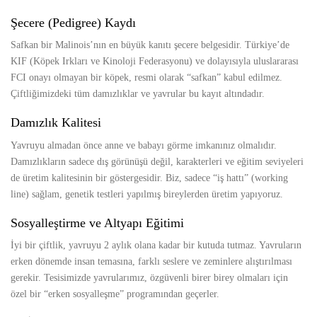
Şecere (Pedigree) Kaydı
Safkan bir Malinois’nın en büyük kanıtı şecere belgesidir. Türkiye’de
KIF (Köpek Irkları ve Kinoloji Federasyonu) ve dolayısıyla uluslararası
FCI onayı olmayan bir köpek, resmi olarak “safkan” kabul edilmez.
Çiftliğimizdeki tüm damızlıklar ve yavrular bu kayıt altındadır.
Damızlık Kalitesi
Yavruyu almadan önce anne ve babayı görme imkanınız olmalıdır.
Damızlıkların sadece dış görünüşü değil, karakterleri ve eğitim seviyeleri
de üretim kalitesinin bir göstergesidir. Biz, sadece “iş hattı” (working
line) sağlam, genetik testleri yapılmış bireylerden üretim yapıyoruz.
Sosyalleştirme ve Altyapı Eğitimi
İyi bir çiftlik, yavruyu 2 aylık olana kadar bir kutuda tutmaz. Yavruların
erken dönemde insan temasına, farklı seslere ve zeminlere alıştırılması
gerekir. Tesisimizde yavrularımız, özgüvenli birer birey olmaları için
özel bir “erken sosyalleşme” programından geçerler.