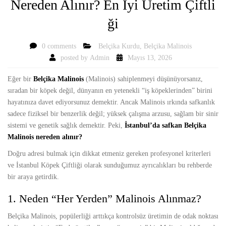
Nereden Alınır? En İyi Üretim Çiftli
ği
0 comments
Belçika Kurdu
,
Belçika Malinois
posted by
Admin
Mayıs 13, 2026
Eğer bir
Belçika Malinois
(Malinois) sahiplenmeyi düşünüyorsanız,
sıradan bir köpek değil, dünyanın en yetenekli “iş köpeklerinden” birini
hayatınıza davet ediyorsunuz demektir. Ancak Malinois ırkında safkanlık
sadece fiziksel bir benzerlik değil; yüksek çalışma arzusu, sağlam bir sinir
sistemi ve genetik sağlık demektir. Peki,
İstanbul’da safkan Belçika
Malinois nereden alınır?
Doğru adresi bulmak için dikkat etmeniz gereken profesyonel kriterleri
ve İstanbul Köpek Çiftliği olarak sunduğumuz ayrıcalıkları bu rehberde
bir araya getirdik.
1. Neden “Her Yerden” Malinois Alınmaz?
Belçika Malinois, popülerliği arttıkça kontrolsüz üretimin de odak noktası