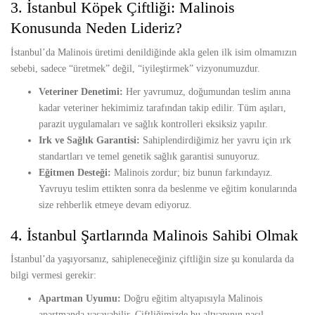
3. İstanbul Köpek Çiftliği: Malinois
Konusunda Neden Lideriz?
İstanbul’da Malinois üretimi denildiğinde akla gelen ilk isim olmamızın
sebebi, sadece “üretmek” değil, “iyileştirmek” vizyonumuzdur.
Veteriner Denetimi:
Her yavrumuz, doğumundan teslim anına
kadar veteriner hekimimiz tarafından takip edilir. Tüm aşıları,
parazit uygulamaları ve sağlık kontrolleri eksiksiz yapılır.
Irk ve Sağlık Garantisi:
Sahiplendirdiğimiz her yavru için ırk
standartları ve temel genetik sağlık garantisi sunuyoruz.
Eğitmen Desteği:
Malinois zordur; biz bunun farkındayız.
Yavruyu teslim ettikten sonra da beslenme ve eğitim konularında
size rehberlik etmeye devam ediyoruz.
4. İstanbul Şartlarında Malinois Sahibi Olmak
İstanbul’da yaşıyorsanız, sahipleneceğiniz çiftliğin size şu konularda da
bilgi vermesi gerekir:
Apartman Uyumu:
Doğru eğitim altyapısıyla Malinois
apartmanda yaşayabilir. Çiftliğimizde bu altyapının nasıl