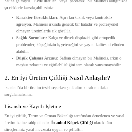
haline gelmiştir. “Evde üretilen” veya “şeceresiz” bir Malinois aldığınızda
şu risklerle karşılaşabilirsiniz:
Karakter Bozuklukları:
Aşırı korkaklık veya kontrolsüz
agresyon, Malinois ırkında genetik bir hatadır ve profesyonel
olmayan üretimlerde sık görülür.
Sağlık Sorunları:
Kalça ve dirsek displazisi gibi ortopedik
problemler, köpeğinizin iş yeteneğini ve yaşam kalitesini elinden
alabilir.
Düşük Çalışma Arzusu:
Safkan olmayan bir Malinois, ırkın o
meşhur zekasını ve eğitilebilirliğini tam olarak yansıtmayabilir.
2. En İyi Üretim Çiftliği Nasıl Anlaşılır?
İstanbul’da bir üretim tesisi seçerken şu 4 altın kuralı mutlaka
sorgulamalısınız:
Lisanslı ve Kayıtlı İşletme
En iyi çiftlik, Tarım ve Orman Bakanlığı tarafından denetlenen ve yasal
üretim iznine sahip olandır.
İstanbul Köpek Çiftliği
olarak tüm
süreçlerimiz yasal mevzuata uygun ve şeffaftır.