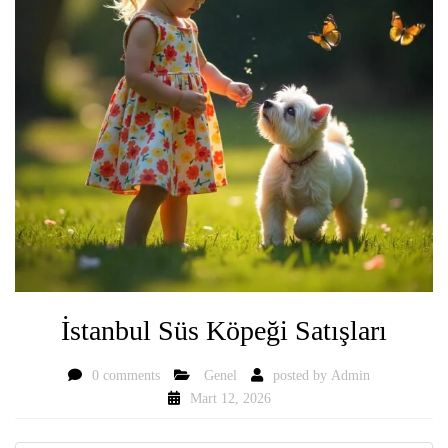
İstanbul Süs Köpeği Satışları
0 comments
Genel
posted by
Admin
Mart 12, 2026