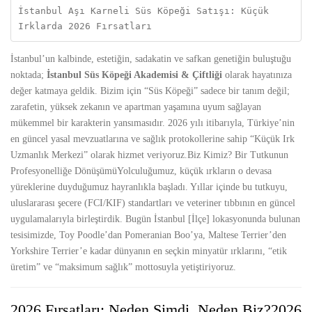
İstanbul Aşı Karneli Süs Köpeği Satışı: Küçük 
Irklarda 2026 Fırsatları
İstanbul’un kalbinde, estetiğin, sadakatin ve safkan genetiğin buluştuğu
noktada;
İstanbul Süs Köpeği Akademisi & Çiftliği
olarak hayatınıza
değer katmaya geldik. Bizim için “Süs Köpeği” sadece bir tanım değil;
zarafetin, yüksek zekanın ve apartman yaşamına uyum sağlayan
mükemmel bir karakterin yansımasıdır. 2026 yılı itibarıyla, Türkiye’nin
en güncel yasal mevzuatlarına ve sağlık protokollerine sahip “Küçük Irk
Uzmanlık Merkezi” olarak hizmet veriyoruz.Biz Kimiz? Bir Tutkunun
Profesyonelliğe DönüşümüYolculuğumuz, küçük ırkların o devasa
yüreklerine duyduğumuz hayranlıkla başladı. Yıllar içinde bu tutkuyu,
uluslararası şecere (FCI/KIF) standartları ve veteriner tıbbının en güncel
uygulamalarıyla birleştirdik. Bugün İstanbul [İlçe] lokasyonunda bulunan
tesisimizde, Toy Poodle’dan Pomeranian Boo’ya, Maltese Terrier’den
Yorkshire Terrier’e kadar dünyanın en seçkin minyatür ırklarını, “etik
üretim” ve “maksimum sağlık” mottosuyla yetiştiriyoruz.
2026 Fırsatları: Neden Şimdi, Neden Biz?2026