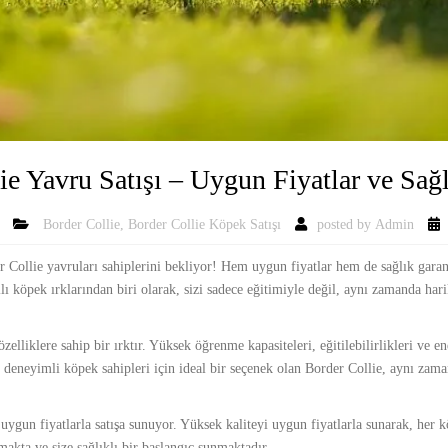
ie Yavru Satışı – Uygun Fiyatlar ve Sağl
Border Collie
,
Border Collie Köpek Satışı
posted by
Admin
er Collie yavruları sahiplerini bekliyor! Hem uygun fiyatlar hem de sağlık garant
ı köpek ırklarından biri olarak, sizi sadece eğitimiyle değil, aynı zamanda harik
özelliklere sahip bir ırktır. Yüksek öğrenme kapasiteleri, eğitilebilirlikleri ve 
 deneyimli köpek sahipleri için ideal bir seçenek olan Border Collie, aynı zamand
 uygun fiyatlarla satışa sunuyor. Yüksek kaliteyi uygun fiyatlarla sunarak, her 
lmakta ve size sağlıklı bir başlangıç sunmaktadır.