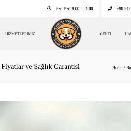
Pzt- Pzr: 9:00 – 21:00
+90 545
HIZMETLERIMIZ
GENEL
HA
ek Irkları
Köpek Eğitim Bilgileri
ek Eğitim Bilgileri
Neden Köpek Beslemeliyiz?
Fiyatlar ve Sağlık Garantisi
Home
Bo
 Danışmanlığı
Köpekler Neden Eğitimli Olmalı?
pek Oteli
Köpekler Hakkında Altın Bilgiler