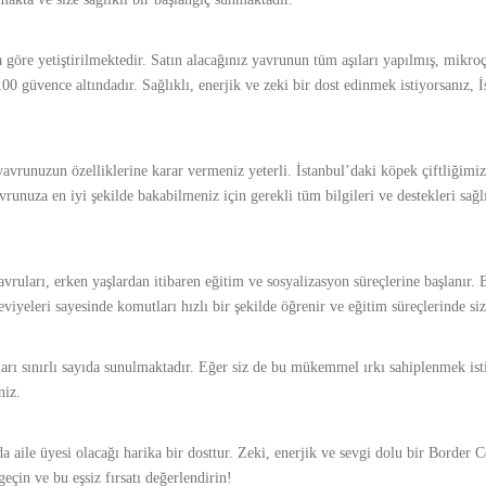
göre yetiştirilmektedir. Satın alacağınız yavrunun tüm aşıları yapılmış, mikroçi
00 güvence altındadır. Sağlıklı, enerjik ve zeki bir dost edinmek istiyorsanız, 
avrunuzun özelliklerine karar vermeniz yeterli. İstanbul’daki köpek çiftliğimi
avrunuza en iyi şekilde bakabilmeniz için gerekli tüm bilgileri ve destekleri sa
yavruları, erken yaşlardan itibaren eğitim ve sosyalizasyon süreçlerine başlanı
eviyeleri sayesinde komutları hızlı bir şekilde öğrenir ve eğitim süreçlerinde siz
ları sınırlı sayıda sunulmaktadır. Eğer siz de bu mükemmel ırkı sahiplenmek ist
niz.
a aile üyesi olacağı harika bir dosttur. Zeki, enerjik ve sevgi dolu bir Border 
eçin ve bu eşsiz fırsatı değerlendirin!