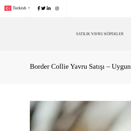
Turkish
▼
SATILIK YAVRU KÖPEKLER
Poodle
Köp
Alman Çoban
Köp
Border Collie Yavru Satışı – Uygun 
Golden Retriever
Irk
Labrador
Kö
Belçika Malinois