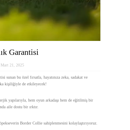
ık Garantisi
Mart 21, 2025
isi sunan bu özel fırsatla, hayatınıza zeka, sadakat ve
a kişiliğiyle de etkileyecek!
enerjik yapılarıyla, hem oyun arkadaşı hem de eğitilmiş bir
a aile dostu bir ırktır.
köpekseverin Border Collie sahiplenmesini kolaylaştırıyoruz.