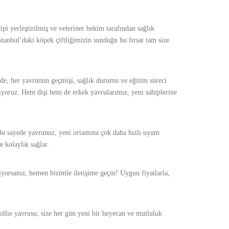
pi yerleştirilmiş ve veteriner hekim tarafından sağlık
İstanbul’daki köpek çiftliğimizin sunduğu bu fırsat tam size
zde, her yavrunun geçmişi, sağlık durumu ve eğitim süreci
ğlıyoruz. Hem dişi hem de erkek yavrularımız, yeni sahiplerine
r. Bu sayede yavrunuz, yeni ortamına çok daha hızlı uyum
e kolaylık sağlar.
iyorsanız, hemen bizimle iletişime geçin! Uygun fiyatlarla,
Collie yavrusu, size her gün yeni bir heyecan ve mutluluk