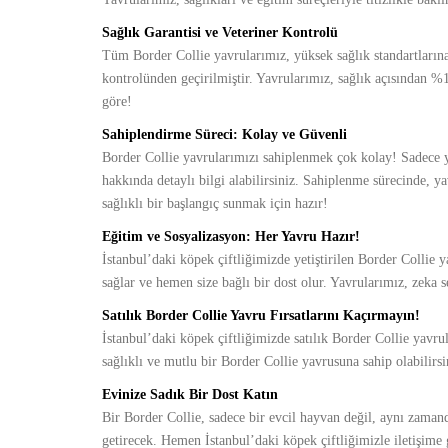
Sağlık Garantisi ve Veteriner Kontrolü
Tüm Border Collie yavrularımız, yüksek sağlık standartlarına 
kontrolünden geçirilmiştir. Yavrularımız, sağlık açısından %1
göre!
Sahiplendirme Süreci: Kolay ve Güvenli
Border Collie yavrularımızı sahiplenmek çok kolay! Sadece y
hakkında detaylı bilgi alabilirsiniz. Sahiplenme sürecinde, y
sağlıklı bir başlangıç sunmak için hazır!
Eğitim ve Sosyalizasyon: Her Yavru Hazır!
İstanbul’daki köpek çiftliğimizde yetiştirilen Border Collie 
sağlar ve hemen size bağlı bir dost olur. Yavrularımız, zeka s
Satılık Border Collie Yavru Fırsatlarını Kaçırmayın!
İstanbul’daki köpek çiftliğimizde satılık Border Collie yavru
sağlıklı ve mutlu bir Border Collie yavrusuna sahip olabilirsi
Evinize Sadık Bir Dost Katın
Bir Border Collie, sadece bir evcil hayvan değil, aynı zamand
getirecek. Hemen İstanbul’daki köpek çiftliğimizle iletişime g