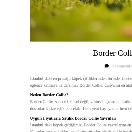
Border Coll
0 comments
İstanbul’daki en prestijli köpek çiftliklerinden birinde, Bord
eğlence katmaya ne dersiniz? Border Collie, dünyanın en akıll
Neden Border Collie?
Border Collie, sadece fiziksel değil, zihinsel açıdan da üstün 
dost olarak size eşlik edecektir. Hem yeni başlayanlar hem de
Uygun Fiyatlarla Satılık Border Collie Yavruları
İstanbul’daki köpek çiftliğimiz, Border Collie yavrularını en
Yavrularımız, sağlıkları ve eğitim süreçleriyle titizlikle bakı