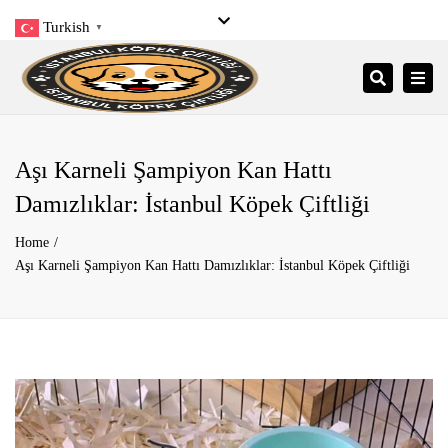
Turkish
▼
Close
Pzt- Pzr: 9:00 – 21:00
+90 545 206 34 34
top
Togg
Search
bar
info@istanbulkopekciftligi.com
navi
Aşı Karneli Şampiyon Kan Hattı
Damızlıklar: İstanbul Köpek Çiftliği
Home
Aşı Karneli Şampiyon Kan Hattı Damızlıklar: İstanbul Köpek Çiftliği