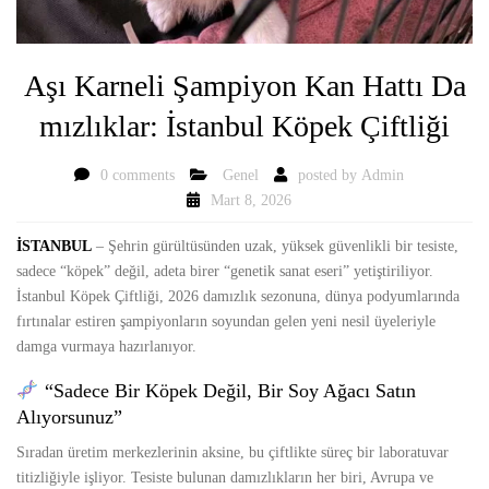
Aşı Karneli Şampiyon Kan Hattı Da
mızlıklar: İstanbul Köpek Çiftliği
0 comments
Genel
posted by
Admin
Mart 8, 2026
İSTANBUL
– Şehrin gürültüsünden uzak, yüksek güvenlikli bir tesiste,
sadece “köpek” değil, adeta birer “genetik sanat eseri” yetiştiriliyor.
İstanbul Köpek Çiftliği, 2026 damızlık sezonuna, dünya podyumlarında
fırtınalar estiren şampiyonların soyundan gelen yeni nesil üyeleriyle
damga vurmaya hazırlanıyor.
“Sadece Bir Köpek Değil, Bir Soy Ağacı Satın
Alıyorsunuz”
Sıradan üretim merkezlerinin aksine, bu çiftlikte süreç bir laboratuvar
titizliğiyle işliyor. Tesiste bulunan damızlıkların her biri, Avrupa ve