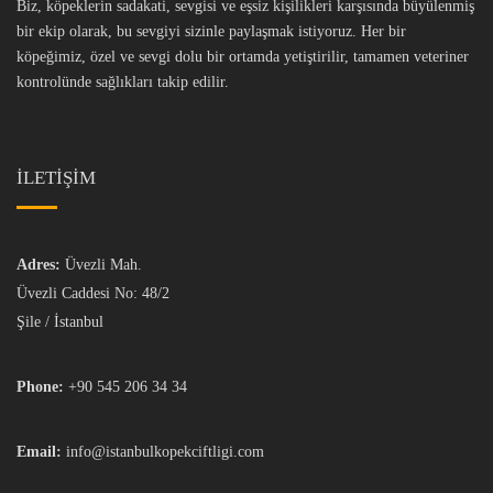
Biz, köpeklerin sadakati, sevgisi ve eşsiz kişilikleri karşısında büyülenmiş
bir ekip olarak, bu sevgiyi sizinle paylaşmak istiyoruz. Her bir
köpeğimiz, özel ve sevgi dolu bir ortamda yetiştirilir, tamamen veteriner
kontrolünde sağlıkları takip edilir.
İLETİŞİM
Adres:
Üvezli Mah.
Üvezli Caddesi No: 48/2
Şile / İstanbul
Phone:
+90 545 206 34 34
Email:
info@istanbulkopekciftligi.com