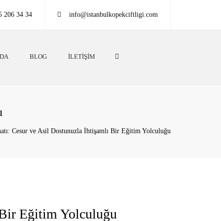
5 206 34 34
info@istanbulkopekciftligi.com
Search
ZDA
BLOG
İLETIŞIM
u
atı: Cesur ve Asil Dostunuzla İhtişamlı Bir Eğitim Yolculuğu
 Bir Eğitim Yolculuğu