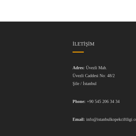
İLETİŞİM
Adres:
Üvezli Mah.
Üvezli Caddesi No: 48/2
Şile / İstanbul
Phone:
+90 545 206 34 34
Email:
info@istanbulkopekciftligi.