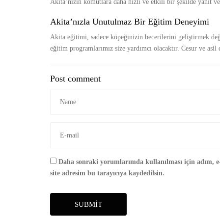
Akita’nızın komutlara daha hızlı ve etkili bir şekilde yanıt v
Akita’nızla Unutulmaz Bir Eğitim Deneyimi
Akita eğitimi, sadece köpeğinizin becerilerini geliştirmek de
eğitim programlarımız size yardımcı olacaktır. Cesur ve asil d
Post comment
Daha sonraki yorumlarımda kullanılması için adım, e
site adresim bu tarayıcıya kaydedilsin.
SUBMIT