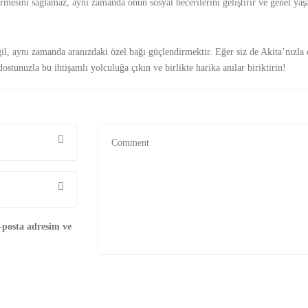
ermesini sağlamaz, aynı zamanda onun sosyal becerilerini geliştirir ve genel yaşam
ğil, aynı zamanda aranızdaki özel bağı güçlendirmektir. Eğer siz de Akita’nızla
ostunuzla bu ihtişamlı yolculuğa çıkın ve birlikte harika anılar biriktirin!
-posta adresim ve