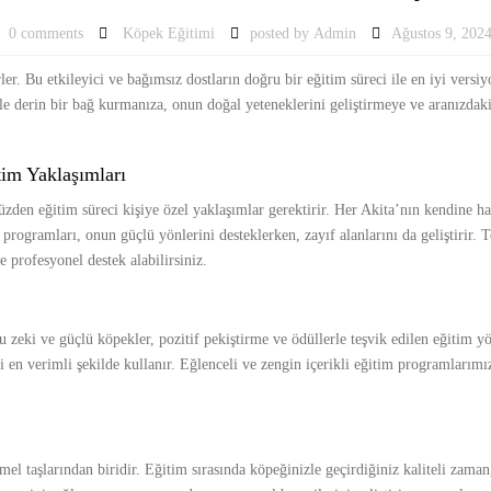
0 comments
Köpek Eğitimi
posted by
Admin
Ağustos 9, 202
nirler. Bu etkileyici ve bağımsız dostların doğru bir eğitim süreci ile en iyi ve
e derin bir bağ kurmanıza, onun doğal yeteneklerini geliştirmeye ve aranızdak
tim Yaklaşımları
 yüzden eğitim süreci kişiye özel yaklaşımlar gerektirir. Her Akita’nın kendine h
programları, onun güçlü yönlerini desteklerken, zayıf alanlarını da geliştirir. 
 profesyonel destek alabilirsiniz.
u zeki ve güçlü köpekler, pozitif pekiştirme ve ödüllerle teşvik edilen eğitim y
 en verimli şekilde kullanır. Eğlenceli ve zengin içerikli eğitim programlarımız
mel taşlarından biridir. Eğitim sırasında köpeğinizle geçirdiğiniz kaliteli zaman