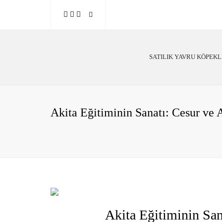
SATILIK YAVRU KÖPEK
Poodle
Alman Çoban
Akita Eğitiminin Sanatı: Cesur ve 
Golden Retriever
Labrador
Belçika Malinois
Akita Eğitiminin San