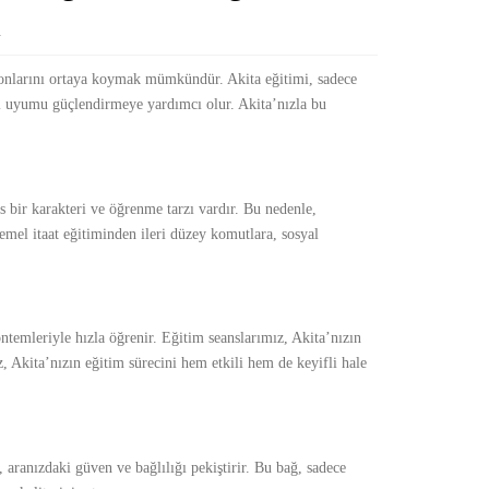
4
rsiyonlarını ortaya koymak mümkündür. Akita eğitimi, sadece
i uyumu güçlendirmeye yardımcı olur. Akita’nızla bu
as bir karakteri ve öğrenme tarzı vardır. Bu nedenle,
Temel itaat eğitiminden ileri düzey komutlara, sosyal
öntemleriyle hızla öğrenir. Eğitim seanslarımız, Akita’nızın
, Akita’nızın eğitim sürecini hem etkili hem de keyifli hale
, aranızdaki güven ve bağlılığı pekiştirir. Bu bağ, sadece