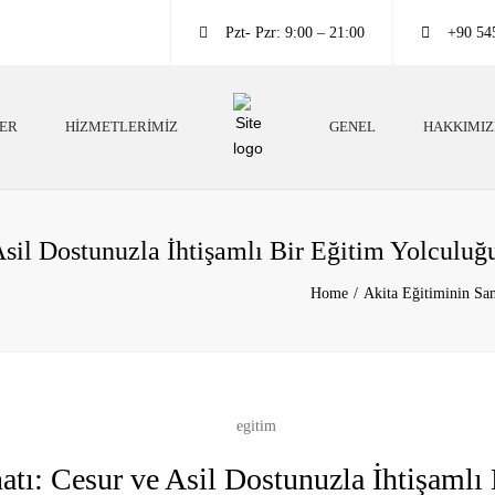
Pzt- Pzr: 9:00 – 21:00
+90 54
LER
HIZMETLERIMIZ
GENEL
HAKKIMI
Köpek Irkları
Köpek Eğitim Bilgileri
Köpek Eğitim Bilgileri
Neden Köpek Beslemeliyiz?
Asil Dostunuzla İhtişamlı Bir Eğitim Yolculuğ
Irk Danışmanlığı
Köpekler Neden Eğitimli Olmalı?
Home
Akita Eğitiminin San
Köpek Oteli
Köpekler Hakkında Altın Bilgiler
atı: Cesur ve Asil Dostunuzla İhtişamlı