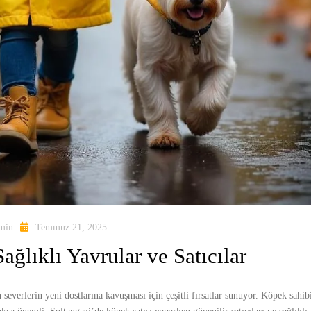
min
Temmuz 21, 2025
ağlıklı Yavrular ve Satıcılar
n severlerin yeni dostlarına kavuşması için çeşitli fırsatlar sunuyor. Köpek sahi