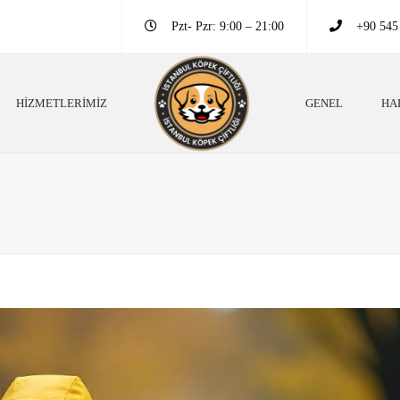
Pzt- Pzr: 9:00 – 21:00
+90 545
HIZMETLERIMIZ
GENEL
HA
ek Irkları
Köpek Eğitim Bilgileri
ek Eğitim Bilgileri
Neden Köpek Beslemeliyiz?
 Danışmanlığı
Köpekler Neden Eğitimli Olmalı?
pek Oteli
Köpekler Hakkında Altın Bilgiler