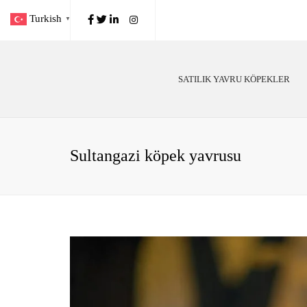
Turkish
▼
SATILIK YAVRU KÖPEKLER
Poodle
Köp
Alman Çoban
Köp
Sultangazi köpek yavrusu
Golden Retriever
Irk
Labrador
Kö
Belçika Malinois