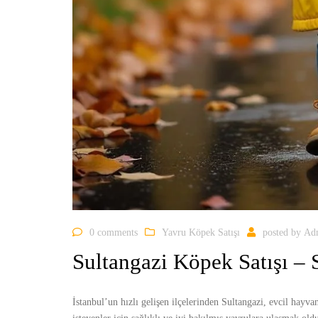
0 comments
Yavru Köpek Satışı
posted by
Ad
Sultangazi Köpek Satışı – S
İstanbul’un hızlı gelişen ilçelerinden Sultangazi, evcil hayva