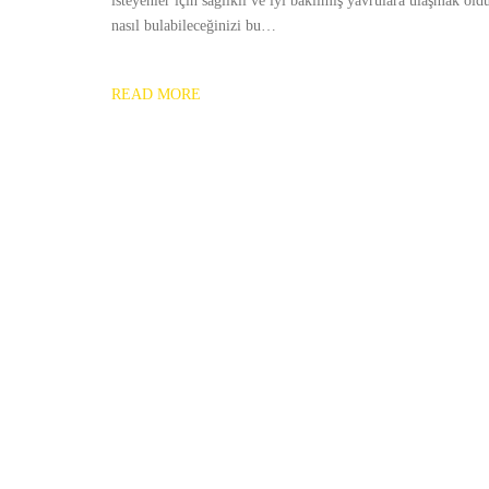
isteyenler için sağlıklı ve iyi bakılmış yavrulara ulaşmak old
nasıl bulabileceğinizi bu…
READ MORE