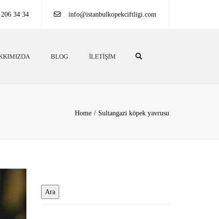
 206 34 34
info@istanbulkopekciftligi.com
Search
KKIMIZDA
BLOG
İLETIŞIM
Home
Sultangazi köpek yavrusu