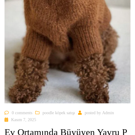
0 comments
poodle köpek satışı
posted by
Admin
Kasım 7, 2025
Ev Ortamında Büyüyen Yavru P