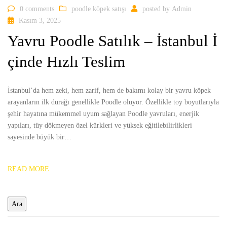
0 comments
poodle köpek satışı
posted by
Admin
Kasım 3, 2025
Yavru Poodle Satılık – İstanbul İ
çinde Hızlı Teslim
İstanbul’da hem zeki, hem zarif, hem de bakımı kolay bir yavru köpek
arayanların ilk durağı genellikle Poodle oluyor. Özellikle toy boyutlarıyla
şehir hayatına mükemmel uyum sağlayan Poodle yavruları, enerjik
yapıları, tüy dökmeyen özel kürkleri ve yüksek eğitilebilirlikleri
sayesinde büyük bir…
READ MORE