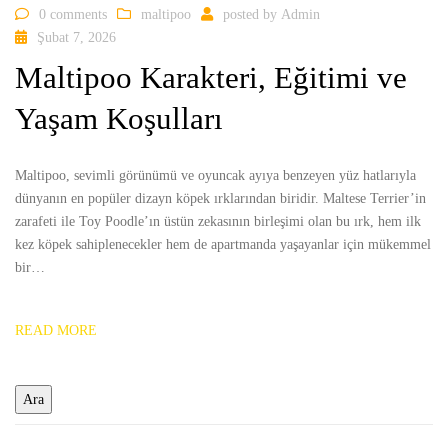
0 comments
maltipoo
posted by
Admin
Şubat 7, 2026
Maltipoo Karakteri, Eğitimi ve
Yaşam Koşulları
Maltipoo, sevimli görünümü ve oyuncak ayıya benzeyen yüz hatlarıyla
dünyanın en popüler dizayn köpek ırklarından biridir. Maltese Terrier’in
zarafeti ile Toy Poodle’ın üstün zekasının birleşimi olan bu ırk, hem ilk
kez köpek sahiplenecekler hem de apartmanda yaşayanlar için mükemmel
bir…
READ MORE