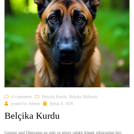
0 comments
Belçika Kurdu
,
Belçika Malinois
posted by
Admin
Şubat 4, 2026
Belçika Kurdu
Gemini said Dünyanın en zeki ve görev odaklı köpek ırklarından biri