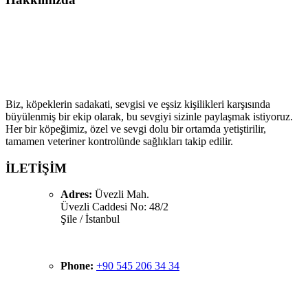
Köpek Çiftliği ailesine hoş geldiniz! Biz, köpek severlerin
buluşma noktası olarak kaliteli köpek ırklarıyla sevgi dolu
bir aile atmosferi sunmayı hedefliyoruz.
Biz, köpeklerin sadakati, sevgisi ve eşsiz kişilikleri karşısında
büyülenmiş bir ekip olarak, bu sevgiyi sizinle paylaşmak istiyoruz.
Her bir köpeğimiz, özel ve sevgi dolu bir ortamda yetiştirilir,
tamamen veteriner kontrolünde sağlıkları takip edilir.
İLETİŞİM
Adres:
Üvezli Mah.
Üvezli Caddesi No: 48/2
Şile / İstanbul
Phone:
+90 545 206 34 34