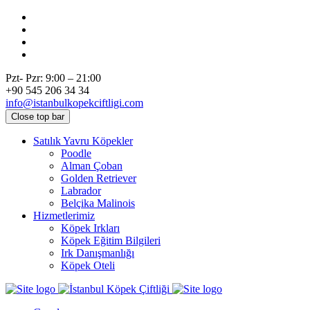
Pzt- Pzr: 9:00 – 21:00
+90 545 206 34 34
info@istanbulkopekciftligi.com
Close top bar
Satılık Yavru Köpekler
Poodle
Alman Çoban
Golden Retriever
Labrador
Belçika Malinois
Hizmetlerimiz
Köpek Irkları
Köpek Eğitim Bilgileri
Irk Danışmanlığı
Köpek Oteli