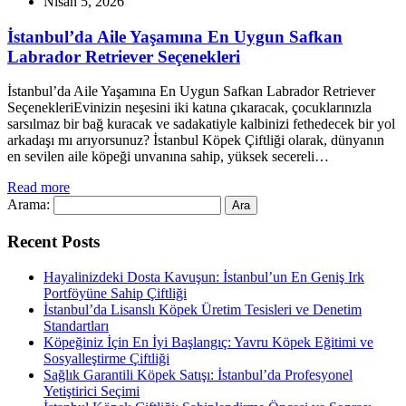
Nisan 5, 2026
İstanbul’da Aile Yaşamına En Uygun Safkan
Labrador Retriever Seçenekleri
İstanbul’da Aile Yaşamına En Uygun Safkan Labrador Retriever
SeçenekleriEvinizin neşesini iki katına çıkaracak, çocuklarınızla
sarsılmaz bir bağ kuracak ve sadakatiyle kalbinizi fethedecek bir yol
arkadaşı mı arıyorsunuz? İstanbul Köpek Çiftliği olarak, dünyanın
en sevilen aile köpeği unvanına sahip, yüksek secereli…
Read more
Arama:
Recent Posts
Hayalinizdeki Dosta Kavuşun: İstanbul’un En Geniş Irk
Portföyüne Sahip Çiftliği
İstanbul’da Lisanslı Köpek Üretim Tesisleri ve Denetim
Standartları
Köpeğiniz İçin En İyi Başlangıç: Yavru Köpek Eğitimi ve
Sosyalleştirme Çiftliği
Sağlık Garantili Köpek Satışı: İstanbul’da Profesyonel
Yetiştirici Seçimi