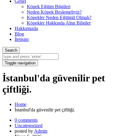
Genel
Köpek Eğitim Bilgileri
Neden Köpek Beslemeliyiz?
Köpekler Neden Eğitimli Olmalı?
Köpekler Hakkında Altın Bilgiler
Hakkımızda
Blog
İletişim
Search
Toggle navigation
İstanbul'da güvenilir pet
çiftliği.
Home
İstanbul'da güvenilir pet çiftliği.
0 comments
Uncategorized
posted by
Admin