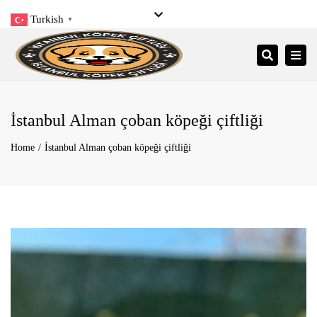
Turkish
▼
Close
Pzt- Pzr: 9:00 – 21:00
+90 545 206 34 34
top
Togg
Search
bar
info@istanbulkopekciftligi.com
navi
İstanbul Alman çoban köpeği çiftliği
Home
İstanbul Alman çoban köpeği çiftliği