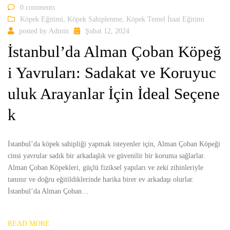
0 comments
Köpek Eğitimi
,
Köpek Sahiplenme
,
Köpek Temel İtaat Eğitimi
posted by
Admin
Şubat 12, 2024
İstanbul’da Alman Çoban Köpeğ
i Yavruları: Sadakat ve Koruyuc
uluk Arayanlar İçin İdeal Seçene
k
İstanbul’da köpek sahipliği yapmak isteyenler için, Alman Çoban Köpeği
cinsi yavrular sadık bir arkadaşlık ve güvenilir bir koruma sağlarlar.
Alman Çoban Köpekleri, güçlü fiziksel yapıları ve zeki zihinleriyle
tanınır ve doğru eğitildiklerinde harika birer ev arkadaşı olurlar.
İstanbul’da Alman Çoban…
READ MORE