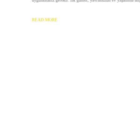
uygulamanız gerekir. İlk günler, yavrunuzun ev yaşamına alış
READ MORE