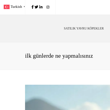
Turkish
▼
SATILIK YAVRU KÖPEKLER
Poodle
Köp
Alman Çoban
Köp
ilk günlerde ne yapmalısınız
Golden Retriever
Irk
Labrador
Kö
Belçika Malinois