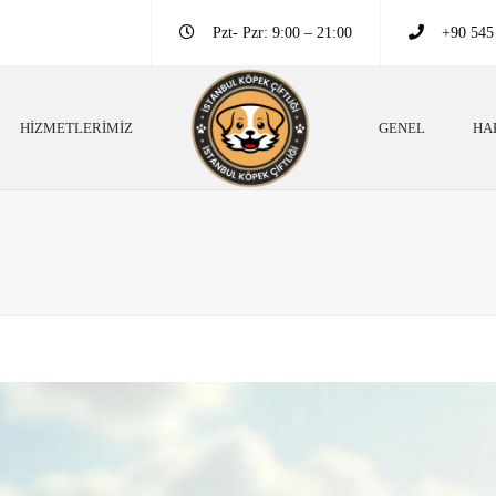
Pzt- Pzr: 9:00 – 21:00
+90 545
HIZMETLERIMIZ
GENEL
HA
ek Irkları
Köpek Eğitim Bilgileri
ek Eğitim Bilgileri
Neden Köpek Beslemeliyiz?
 Danışmanlığı
Köpekler Neden Eğitimli Olmalı?
pek Oteli
Köpekler Hakkında Altın Bilgiler