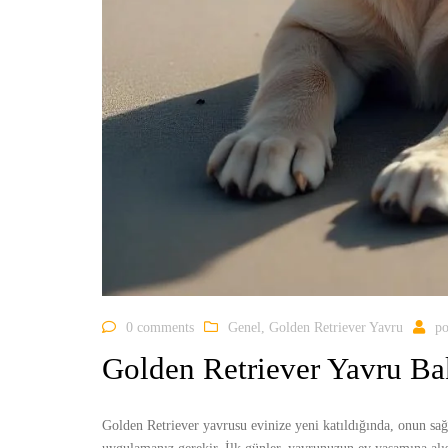
0 comments
Genel
,
Golden Retriever Yavru
po
Golden Retriever Yavru Ba
Golden Retriever yavrusu evinize yeni katıldığında, onun sağ