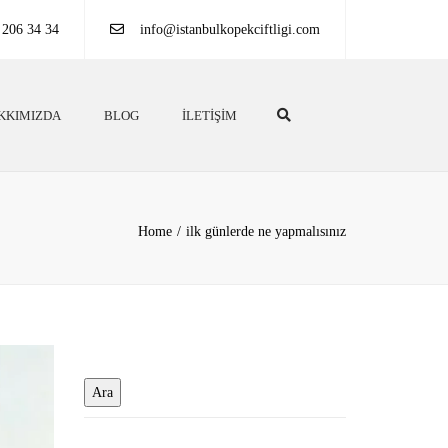
 206 34 34
info@istanbulkopekciftligi.com
Search
KKIMIZDA
BLOG
İLETIŞIM
Home
ilk günlerde ne yapmalısınız