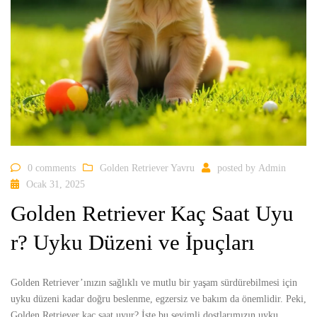
0 comments
Golden Retriever Yavru
posted by
Admin
Ocak 31, 2025
Golden Retriever Kaç Saat Uyu
r? Uyku Düzeni ve İpuçları
Golden Retriever’ınızın sağlıklı ve mutlu bir yaşam sürdürebilmesi için
uyku düzeni kadar doğru beslenme, egzersiz ve bakım da önemlidir. Peki,
Golden Retriever kaç saat uyur? İşte bu sevimli dostlarımızın uyku