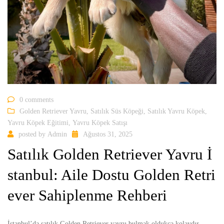
0 comments
Golden Retriever Yavru
,
Satılık Süs Köpeği
,
Satılık Yavru Köpek
,
Yavru Köpek Eğitimi
,
Yavru Köpek Satışı
posted by
Admin
Ağustos 31, 2025
Satılık Golden Retriever Yavru İ
stanbul: Aile Dostu Golden Retri
ever Sahiplenme Rehberi
İstanbul’da satılık Golden Retriever yavru bulmak oldukça kolaydır