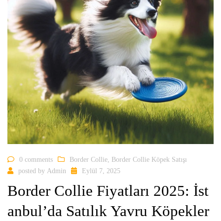
0 comments
Border Collie
,
Border Collie Köpek Satışı
posted by
Admin
Eylül 7, 2025
Border Collie Fiyatları 2025: İst
anbul’da Satılık Yavru Köpekler