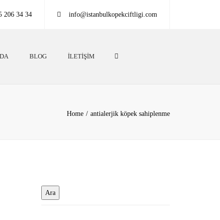
5 206 34 34
info@istanbulkopekciftligi.com
Search
ZDA
BLOG
İLETIŞIM
Home
antialerjik köpek sahiplenme