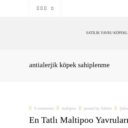
SATILIK YAVRU KÖPEK
Poodle
Alman Çoban
antialerjik köpek sahiplenme
Golden Retriever
Labrador
Belçika Malinois
0 comments
maltipoo
posted by
Admin
Şuba
En Tatlı Maltipoo Yavrular