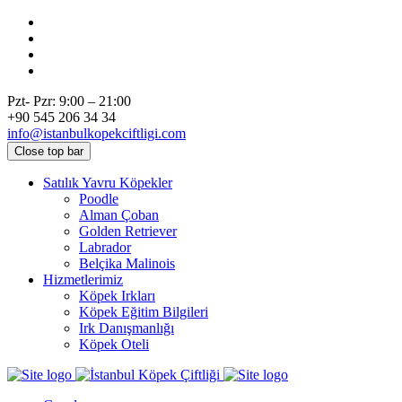
Pzt- Pzr: 9:00 – 21:00
+90 545 206 34 34
info@istanbulkopekciftligi.com
Close top bar
Satılık Yavru Köpekler
Poodle
Alman Çoban
Golden Retriever
Labrador
Belçika Malinois
Hizmetlerimiz
Köpek Irkları
Köpek Eğitim Bilgileri
Irk Danışmanlığı
Köpek Oteli