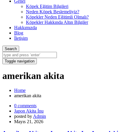
Genel
Köpek Eğitim Bilgileri
Neden Köpek Beslemeliyiz?
Köpekler Neden Eğitimli Olmalı?
Köpekler Hakkında Altın Bilgiler
Hakkımızda
Blog
İletişim
Search
Toggle navigation
amerikan akita
Home
amerikan akita
0 comments
Japon Akita İnu
posted by
Admin
Mayıs 21, 2026