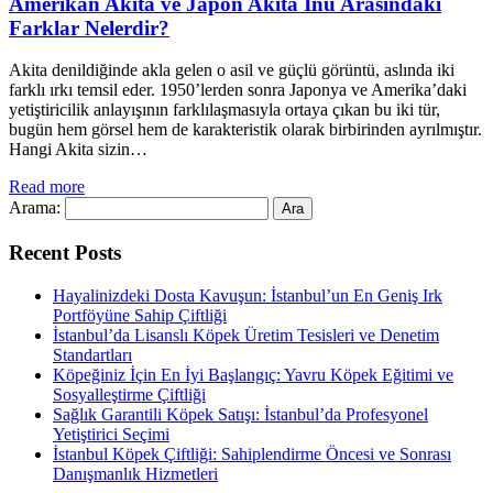
Amerikan Akita ve Japon Akita Inu Arasındaki
Farklar Nelerdir?
Akita denildiğinde akla gelen o asil ve güçlü görüntü, aslında iki
farklı ırkı temsil eder. 1950’lerden sonra Japonya ve Amerika’daki
yetiştiricilik anlayışının farklılaşmasıyla ortaya çıkan bu iki tür,
bugün hem görsel hem de karakteristik olarak birbirinden ayrılmıştır.
Hangi Akita sizin…
Read more
Arama:
Recent Posts
Hayalinizdeki Dosta Kavuşun: İstanbul’un En Geniş Irk
Portföyüne Sahip Çiftliği
İstanbul’da Lisanslı Köpek Üretim Tesisleri ve Denetim
Standartları
Köpeğiniz İçin En İyi Başlangıç: Yavru Köpek Eğitimi ve
Sosyalleştirme Çiftliği
Sağlık Garantili Köpek Satışı: İstanbul’da Profesyonel
Yetiştirici Seçimi
İstanbul Köpek Çiftliği: Sahiplendirme Öncesi ve Sonrası
Danışmanlık Hizmetleri