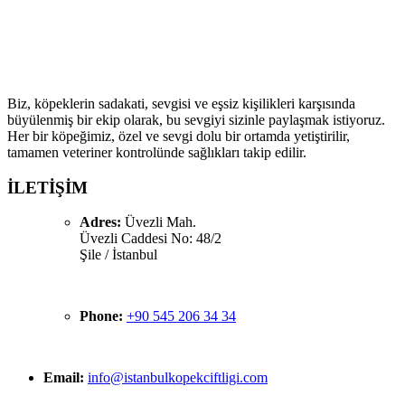
Köpek Çiftliği ailesine hoş geldiniz! Biz, köpek severlerin
buluşma noktası olarak kaliteli köpek ırklarıyla sevgi dolu
bir aile atmosferi sunmayı hedefliyoruz.
Biz, köpeklerin sadakati, sevgisi ve eşsiz kişilikleri karşısında
büyülenmiş bir ekip olarak, bu sevgiyi sizinle paylaşmak istiyoruz.
Her bir köpeğimiz, özel ve sevgi dolu bir ortamda yetiştirilir,
tamamen veteriner kontrolünde sağlıkları takip edilir.
İLETİŞİM
Adres:
Üvezli Mah.
Üvezli Caddesi No: 48/2
Şile / İstanbul
Phone:
+90 545 206 34 34
Email:
info@istanbulkopekciftligi.com