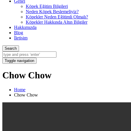
Genel
Köpek Eğitim Bilgileri
Neden Köpek Beslemeliyiz?
Köpekler Neden Eğitimli Olmalı?
Köpekler Hakkında Altın Bilgiler
Hakkımızda
Blog
İletişim
Search
Toggle navigation
Chow Chow
Home
Chow Chow