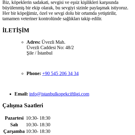
Biz, köpeklerin sadakati, sevgisi ve eşsiz kişilikleri karşısında
büyülenmiş bir ekip olarak, bu sevgiyi sizinle paylaşmak istiyoruz.
Her bir köpeğimiz, özel ve sevgi dolu bir ortamda yetiştirilir,
tamamen veteriner kontrolünde sağlıkları takip edilir.
İLETİŞİM
Adres:
Üvezli Mah.
Üvezli Caddesi No: 48/2
Şile / İstanbul
Phone:
+90 545 206 34 34
Email:
info@istanbulkopekciftligi.com
Çalışma Saatleri
Pazartesi
10:30- 18:30
Salı
10:30- 18:30
Çarşamba
10:30- 18:30