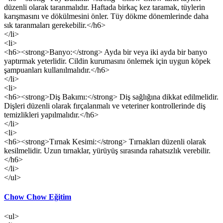
düzenli olarak taranmalıdır. Haftada birkaç kez taramak, tüylerin
karışmasını ve dökülmesini önler. Tüy dökme dönemlerinde daha
sık taranmaları gerekebilir.</h6>
</li>
<li>
<h6><strong>Banyo:</strong> Ayda bir veya iki ayda bir banyo
yaptırmak yeterlidir. Cildin kurumasını önlemek için uygun köpek
şampuanları kullanılmalıdır.</h6>
</li>
<li>
<h6><strong>Diş Bakımı:</strong> Diş sağlığına dikkat edilmelidir.
Dişleri düzenli olarak fırçalanmalı ve veteriner kontrollerinde diş
temizlikleri yapılmalıdır.</h6>
</li>
<li>
<h6><strong>Tırnak Kesimi:</strong> Tırnakları düzenli olarak
kesilmelidir. Uzun tırnaklar, yürüyüş sırasında rahatsızlık verebilir.
</h6>
</li>
</ul>
Chow Chow Eğitim
<ul>