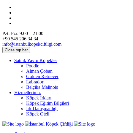
Pzt- Pzr: 9:00 – 21:00
+90 545 206 34 34
info@istanbulkopekciftligi.com
Close top bar
Satılık Yavru Köpekler
Poodle
Alman Çoban
Golden Retriever
Labrador
Belçika Malinois
Hizmetlerimiz
Köpek Irkları
Köpek Eğitim Bilgileri
Irk Danışmanlığı
Köpek Oteli