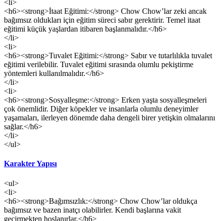
<li>
<h6><strong>İtaat Eğitimi:</strong> Chow Chow’lar zeki ancak
bağımsız oldukları için eğitim süreci sabır gerektirir. Temel itaat
eğitimi küçük yaşlardan itibaren başlanmalıdır.</h6>
</li>
<li>
<h6><strong>Tuvalet Eğitimi:</strong> Sabır ve tutarlılıkla tuvalet
eğitimi verilebilir. Tuvalet eğitimi sırasında olumlu pekiştirme
yöntemleri kullanılmalıdır.</h6>
</li>
<li>
<h6><strong>Sosyalleşme:</strong> Erken yaşta sosyalleşmeleri
çok önemlidir. Diğer köpekler ve insanlarla olumlu deneyimler
yaşamaları, ilerleyen dönemde daha dengeli birer yetişkin olmalarını
sağlar.</h6>
</li>
</ul>
Karakter Yapısı
<ul>
<li>
<h6><strong>Bağımsızlık:</strong> Chow Chow’lar oldukça
bağımsız ve bazen inatçı olabilirler. Kendi başlarına vakit
geçirmekten hoşlanırlar.</h6>