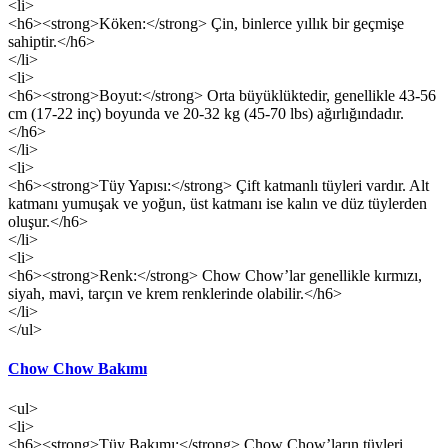
<li>
<h6><strong>Köken:</strong> Çin, binlerce yıllık bir geçmişe
sahiptir.</h6>
</li>
<li>
<h6><strong>Boyut:</strong> Orta büyüklüktedir, genellikle 43-56
cm (17-22 inç) boyunda ve 20-32 kg (45-70 lbs) ağırlığındadır.
</h6>
</li>
<li>
<h6><strong>Tüy Yapısı:</strong> Çift katmanlı tüyleri vardır. Alt
katmanı yumuşak ve yoğun, üst katmanı ise kalın ve düz tüylerden
oluşur.</h6>
</li>
<li>
<h6><strong>Renk:</strong> Chow Chow’lar genellikle kırmızı,
siyah, mavi, tarçın ve krem renklerinde olabilir.</h6>
</li>
</ul>
Chow Chow Bakımı
<ul>
<li>
<h6><strong>Tüy Bakımı:</strong> Chow Chow’ların tüyleri