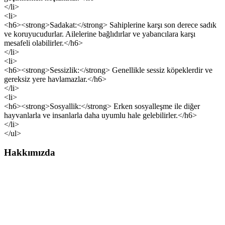
</li>
<li>
<h6><strong>Sadakat:</strong> Sahiplerine karşı son derece sadık
ve koruyucudurlar. Ailelerine bağlıdırlar ve yabancılara karşı
mesafeli olabilirler.</h6>
</li>
<li>
<h6><strong>Sessizlik:</strong> Genellikle sessiz köpeklerdir ve
gereksiz yere havlamazlar.</h6>
</li>
<li>
<h6><strong>Sosyallik:</strong> Erken sosyalleşme ile diğer
hayvanlarla ve insanlarla daha uyumlu hale gelebilirler.</h6>
</li>
</ul>
Hakkımızda
Köpek Çiftliği ailesine hoş geldiniz! Biz, köpek severlerin
buluşma noktası olarak kaliteli köpek ırklarıyla sevgi dolu
bir aile atmosferi sunmayı hedefliyoruz.