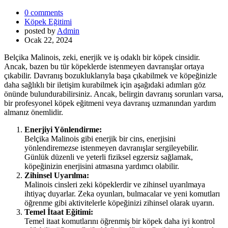
0 comments
Köpek Eğitimi
posted by
Admin
Ocak 22, 2024
Belçika Malinois, zeki, enerjik ve iş odaklı bir köpek cinsidir.
Ancak, bazen bu tür köpeklerde istenmeyen davranışlar ortaya
çıkabilir. Davranış bozukluklarıyla başa çıkabilmek ve köpeğinizle
daha sağlıklı bir iletişim kurabilmek için aşağıdaki adımları göz
önünde bulundurabilirsiniz. Ancak, belirgin davranış sorunları varsa,
bir profesyonel köpek eğitmeni veya davranış uzmanından yardım
almanız önemlidir.
Enerjiyi Yönlendirme:
Belçika Malinois gibi enerjik bir cins, enerjisini
yönlendiremezse istenmeyen davranışlar sergileyebilir.
Günlük düzenli ve yeterli fiziksel egzersiz sağlamak,
köpeğinizin enerjisini atmasına yardımcı olabilir.
Zihinsel Uyarılma:
Malinois cinsleri zeki köpeklerdir ve zihinsel uyarılmaya
ihtiyaç duyarlar. Zeka oyunları, bulmacalar ve yeni komutları
öğrenme gibi aktivitelerle köpeğinizi zihinsel olarak uyarın.
Temel İtaat Eğitimi:
Temel itaat komutlarını öğrenmiş bir köpek daha iyi kontrol