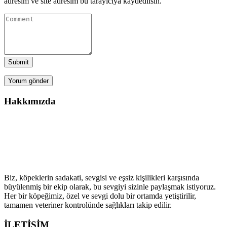
adresim ve site adresim bu tarayıcıya kaydedilsin.
Submit
Hakkımızda
Köpek Çiftliği ailesine hoş geldiniz! Biz, köpek severlerin
buluşma noktası olarak kaliteli köpek ırklarıyla sevgi dolu
bir aile atmosferi sunmayı hedefliyoruz.
Biz, köpeklerin sadakati, sevgisi ve eşsiz kişilikleri karşısında
büyülenmiş bir ekip olarak, bu sevgiyi sizinle paylaşmak istiyoruz.
Her bir köpeğimiz, özel ve sevgi dolu bir ortamda yetiştirilir,
tamamen veteriner kontrolünde sağlıkları takip edilir.
İLETİŞİM