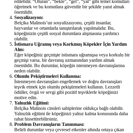
edilebilir. “Oturan”, “bekle”, “gel”, “yat” gibi temel komutları
öğretmek ve bu komutlara güvenilir bir şekilde yanıt almak
önemlidir.
Sosyalizasyon:
Belçika Malinois’un sosyalizasyonu, çeşitli insanlar,
hayvanlar ve ortamlarla tanıştırılarak yapılmalıdır. Bu,
köpeğinizin çeşitli sosyal durumlara alışmasına yardımcı
olabilir.
İstismara Uğramış veya Korkmuş Köpekler İçin Yardım
Alın:
Eğer köpeğiniz geçmişte istismara uğramışsa veya korkulu bir
geçmişi varsa, bir davranış uzmanından yardım almak
önemlidir. Bu durumlar, köpeğin istenmeyen davranışlarına
neden olabilir.
Olumlu Pekiştirmeleri Kullanma:
İstenmeyen davranışları engellemek ve doğru davranışları
teşvik etmek için olumlu pekiştirmeleri kullanın. Lezzetli
ödüller, övgü ve sevgi gibi pozitif teşviklerle köpeğinizi
motive edin.
Yalnızlık Eğitimi:
Belçika Malinois cinsleri sahiplerine oldukça bağlı olabilir.
Yalnızlık eğitimi ile köpeğinizi yalnız kalma konusunda daha
rahat hissettirebilirsiniz.
Problem Davranışların Tanınması:
Belirli durumlar veya çevresel etkenler altında ortaya çıkan