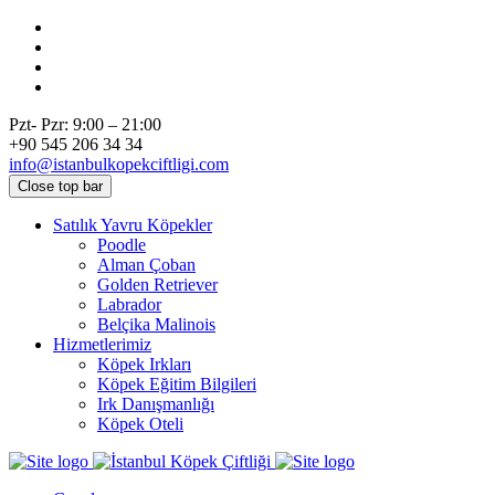
Pzt- Pzr: 9:00 – 21:00
+90 545 206 34 34
info@istanbulkopekciftligi.com
Close top bar
Satılık Yavru Köpekler
Poodle
Alman Çoban
Golden Retriever
Labrador
Belçika Malinois
Hizmetlerimiz
Köpek Irkları
Köpek Eğitim Bilgileri
Irk Danışmanlığı
Köpek Oteli